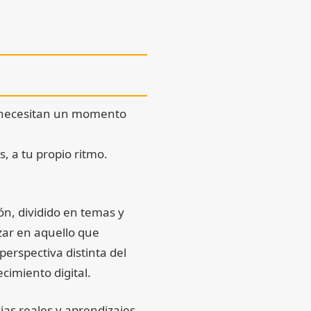
e necesitan un momento
, a tu propio ritmo.
n, dividido en temas y
zar en aquello que
erspectiva distinta del
cimiento digital.
ias reales y aprendizajes