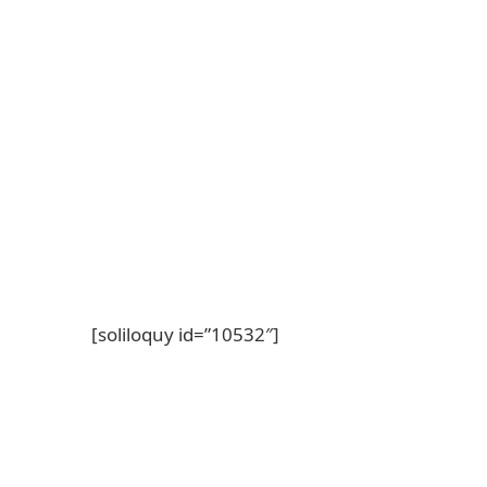
[soliloquy id=”10532″]