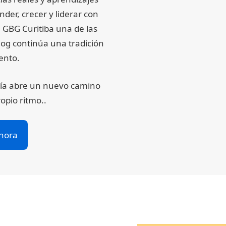
er, crecer y liderar con
l GBG Curitiba una de las
og continúa una tradición
ento.
ría abre un nuevo camino
opio ritmo..
hora