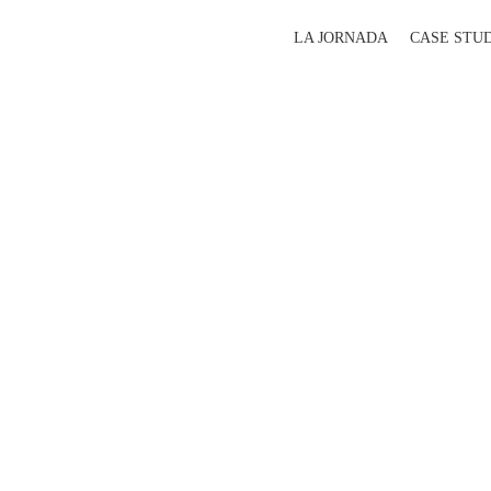
LA JORNADA
CASE STU
Business Sessions